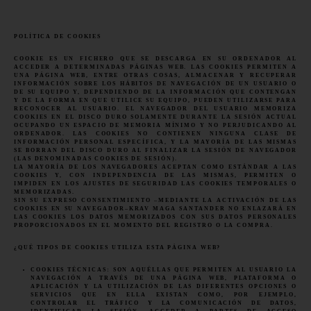
POLÍTICA DE COOKIES
COOKIE ES UN FICHERO QUE SE DESCARGA EN SU ORDENADOR AL
ACCEDER A DETERMINADAS PÁGINAS WEB. LAS COOKIES PERMITEN A
UNA PÁGINA WEB, ENTRE OTRAS COSAS, ALMACENAR Y RECUPERAR
INFORMACIÓN SOBRE LOS HÁBITOS DE NAVEGACIÓN DE UN USUARIO O
DE SU EQUIPO Y, DEPENDIENDO DE LA INFORMACIÓN QUE CONTENGAN
Y DE LA FORMA EN QUE UTILICE SU EQUIPO, PUEDEN UTILIZARSE PARA
RECONOCER AL USUARIO. EL NAVEGADOR DEL USUARIO MEMORIZA
COOKIES EN EL DISCO DURO SOLAMENTE DURANTE LA SESIÓN ACTUAL
OCUPANDO UN ESPACIO DE MEMORIA MÍNIMO Y NO PERJUDICANDO AL
ORDENADOR. LAS COOKIES NO CONTIENEN NINGUNA CLASE DE
INFORMACIÓN PERSONAL ESPECÍFICA, Y LA MAYORÍA DE LAS MISMAS
SE BORRAN DEL DISCO DURO AL FINALIZAR LA SESIÓN DE NAVEGADOR
(LAS DENOMINADAS COOKIES DE SESIÓN).
LA MAYORÍA DE LOS NAVEGADORES ACEPTAN COMO ESTÁNDAR A LAS
COOKIES Y, CON INDEPENDENCIA DE LAS MISMAS, PERMITEN O
IMPIDEN EN LOS AJUSTES DE SEGURIDAD LAS COOKIES TEMPORALES O
MEMORIZADAS.
SIN SU EXPRESO CONSENTIMIENTO –MEDIANTE LA ACTIVACIÓN DE LAS
COOKIES EN SU NAVEGADOR–KRAV MAGA
SANTANDER
NO ENLAZARÁ EN
LAS COOKIES LOS DATOS MEMORIZADOS CON SUS DATOS PERSONALES
PROPORCIONADOS EN EL MOMENTO DEL REGISTRO O LA COMPRA.
¿QUÉ TIPOS DE COOKIES UTILIZA ESTA PÁGINA WEB?
COOKIES TÉCNICAS: SON AQUÉLLAS QUE PERMITEN AL USUARIO LA
NAVEGACIÓN A TRAVÉS DE UNA PÁGINA WEB, PLATAFORMA O
APLICACIÓN Y LA UTILIZACIÓN DE LAS DIFERENTES OPCIONES O
SERVICIOS QUE EN ELLA EXISTAN COMO, POR EJEMPLO,
CONTROLAR EL TRÁFICO Y LA COMUNICACIÓN DE DATOS,