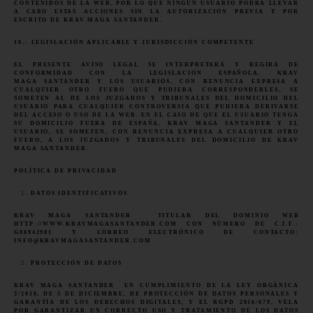
CONTENIDOS DE LA WEB, POR LO QUE NINGÚN USUARIO PODRÁ LLEVAR
A CABO ESTAS ACCIONES SIN LA AUTORIZACIÓN PREVIA Y POR
ESCRITO DE KRAV MAGA SANTANDER.
10.- LEGISLACIÓN APLICABLE Y JURISDICCIÓN COMPETENTE
EL PRESENTE AVISO LEGAL SE INTERPRETARÁ Y REGIRÁ DE
CONFORMIDAD CON LA LEGISLACIÓN ESPAÑOLA. KRAV
MAGA SANTANDER Y LOS USUARIOS, CON RENUNCIA EXPRESA A
CUALQUIER OTRO FUERO QUE PUDIERA CORRESPONDERLES, SE
SOMETEN AL DE LOS JUZGADOS Y TRIBUNALES DEL DOMICILIO DEL
USUARIO PARA CUALQUIER CONTROVERSIA QUE PUDIERA DERIVARSE
DEL ACCESO O USO DE LA WEB. EN EL CASO DE QUE EL USUARIO TENGA
SU DOMICILIO FUERA DE ESPAÑA, KRAV MAGA SANTANDER Y EL
USUARIO, SE SOMETEN, CON RENUNCIA EXPRESA A CUALQUIER OTRO
FUERO, A LOS JUZGADOS Y TRIBUNALES DEL DOMICILIO DE KRAV
MAGA SANTANDER.
POLÍTICA DE PRIVACIDAD
DATOS IDENTIFICATIVOS
KRAV MAGA
SANTANDER
TITULAR DEL DOMINIO WEB
HTTP://WWW.KRAVMAGA
SANTANDER
.COM
CON NÚMERO DE C.I.F.:
G06942981 Y CORREO ELECTRÓNICO DE CONTACTO:
INFO@KRAVMAGA
SANTANDER
.COM
PROTECCIÓN DE DATOS
KRAV MAGA
SANTANDER
EN CUMPLIMIENTO DE LA LEY ORGÁNICA
3/2018, DE 5 DE DICIEMBRE, DE PROTECCIÓN DE DATOS PERSONALES Y
GARANTÍA DE LOS DERECHOS DIGITALES, Y EL RGPD 2016/679, VELA
POR GARANTIZAR UN CORRECTO USO Y TRATAMIENTO DE LOS DATOS