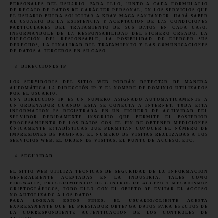
PERSONALES DEL USUARIO. PARA ELLO, JUNTO A CADA FORMULARIO
DE RECABO DE DATOS DE CARÁCTER PERSONAL, EN LOS SERVICIOS QUE
EL USUARIO PUEDA SOLICITAR A KRAV MAGA
SANTANDER
HARÁ SABER
AL USUARIO DE LA EXISTENCIA Y ACEPTACIÓN DE LAS CONDICIONES
PARTICULARES DEL TRATAMIENTO DE SUS DATOS EN CADA CASO,
INFORMÁNDOLE DE LA RESPONSABILIDAD DEL FICHERO CREADO, LA
DIRECCIÓN DEL RESPONSABLE, LA POSIBILIDAD DE EJERCER SUS
DERECHOS, LA FINALIDAD DEL TRATAMIENTO Y LAS COMUNICACIONES
DE DATOS A TERCEROS EN SU CASO.
DIRECCIONES IP
LOS SERVIDORES DEL SITIO WEB PODRÁN DETECTAR DE MANERA
AUTOMÁTICA LA DIRECCIÓN IP Y EL NOMBRE DE DOMINIO UTILIZADOS
POR EL USUARIO.
UNA DIRECCIÓN IP ES UN NÚMERO ASIGNADO AUTOMÁTICAMENTE A
UN ORDENADOR CUANDO ÉSTA SE CONECTA A INTERNET. TODA ESTA
INFORMACIÓN ES REGISTRADA EN UN FICHERO DE ACTIVIDAD DEL
SERVIDOR DEBIDAMENTE INSCRITO QUE PERMITE EL POSTERIOR
PROCESAMIENTO DE LOS DATOS CON EL FIN DE OBTENER MEDICIONES
ÚNICAMENTE ESTADÍSTICAS QUE PERMITAN CONOCER EL NÚMERO DE
IMPRESIONES DE PÁGINAS, EL NÚMERO DE VISITAS REALIZADAS A LOS
SERVICIOS WEB, EL ORDEN DE VISITAS, EL PUNTO DE ACCESO, ETC.
SEGURIDAD
EL SITIO WEB UTILIZA TÉCNICAS DE SEGURIDAD DE LA INFORMACIÓN
GENERALMENTE ACEPTADAS EN LA INDUSTRIA, TALES COMO
FIREWALLS, PROCEDIMIENTOS DE CONTROL DE ACCESO Y MECANISMOS
CRIPTOGRÁFICOS, TODO ELLO CON EL OBJETO DE EVITAR EL ACCESO
NO AUTORIZADO A LOS DATOS.
PARA LOGRAR ESTOS FINES, EL USUARIO/CLIENTE ACEPTA
EXPRESAMENTE QUE EL PRESTADOR OBTENGA DATOS PARA EFECTOS DE
LA CORRESPONDIENTE AUTENTICACIÓN DE LOS CONTROLES DE