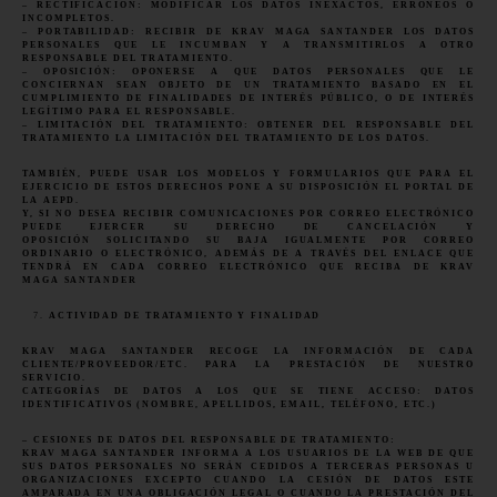
– RECTIFICACIÓN: MODIFICAR LOS DATOS INEXACTOS, ERRÓNEOS O
INCOMPLETOS.
– PORTABILIDAD: RECIBIR DE KRAV MAGA
SANTANDER
LOS DATOS
PERSONALES QUE LE INCUMBAN Y A TRANSMITIRLOS A OTRO
RESPONSABLE DEL TRATAMIENTO.
– OPOSICIÓN: OPONERSE A QUE DATOS PERSONALES QUE LE
CONCIERNAN SEAN OBJETO DE UN TRATAMIENTO BASADO EN EL
CUMPLIMIENTO DE FINALIDADES DE INTERÉS PÚBLICO, O DE INTERÉS
LEGÍTIMO PARA EL RESPONSABLE.
– LIMITACIÓN DEL TRATAMIENTO: OBTENER DEL RESPONSABLE DEL
TRATAMIENTO LA LIMITACIÓN DEL TRATAMIENTO DE LOS DATOS.
TAMBIÉN, PUEDE USAR LOS MODELOS Y FORMULARIOS QUE PARA EL
EJERCICIO DE ESTOS DERECHOS PONE A SU DISPOSICIÓN EL PORTAL DE
LA AEPD.
Y, SI NO DESEA RECIBIR COMUNICACIONES POR CORREO ELECTRÓNICO
PUEDE EJERCER SU DERECHO DE CANCELACIÓN Y
OPOSICIÓN SOLICITANDO SU BAJA IGUALMENTE POR CORREO
ORDINARIO O ELECTRÓNICO, ADEMÁS DE A TRAVÉS DEL ENLACE QUE
TENDRÁ EN CADA CORREO ELECTRÓNICO QUE RECIBA DE KRAV
MAGA
SANTANDER
ACTIVIDAD DE TRATAMIENTO Y FINALIDAD
KRAV MAGA
SANTANDER
RECOGE LA INFORMACIÓN DE CADA
CLIENTE/PROVEEDOR/ETC. PARA LA PRESTACIÓN DE NUESTRO
SERVICIO.
CATEGORÍAS DE DATOS A LOS QUE SE TIENE ACCESO: DATOS
IDENTIFICATIVOS (NOMBRE, APELLIDOS, EMAIL, TELÉFONO, ETC.)
– CESIONES DE DATOS DEL RESPONSABLE DE TRATAMIENTO:
KRAV MAGA
SANTANDER
INFORMA A LOS USUARIOS DE LA WEB DE QUE
SUS DATOS PERSONALES NO SERÁN CEDIDOS A TERCERAS PERSONAS U
ORGANIZACIONES EXCEPTO CUANDO LA CESIÓN DE DATOS ESTE
AMPARADA EN UNA OBLIGACIÓN LEGAL O CUANDO LA PRESTACIÓN DEL