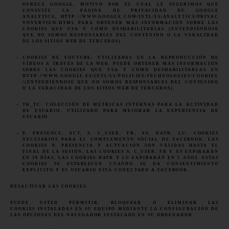
OFRECE GOOGLE, MOTIVO POR EL CUAL LE SUGERIMOS QUE
CONSULTE LA PÁGINA DE PRIVACIDAD DE GOOGLE
ANALYTICS,
HTTP://WWW.GOOGLE.COM/INTL/ES/ANALYTICS/PRIVAC
YOVERVIEW.HTML
PARA OBTENER MÁS INFORMACIÓN SOBRE LAS
COOKIES QUE USA Y CÓMO DESHABILITARLAS (ENTENDIÉNDOSE
QUE NO SOMOS RESPONSABLES DEL CONTENIDO O LA VERACIDAD
DE LOS SITIOS WEB DE TERCEROS).
COOKIES DE YOUTUBE: UTILIZADAS EN LA REPRODUCCIÓN DE
VÍDEOS A TRAVÉS DE LA WEB. PUEDE OBTENER MÁS INFORMACIÓN
SOBRE LAS COOKIES QUE USA Y CÓMO DESHABILITARLAS EN
HTTP://WWW.GOOGLE.ES/INTL/ES/POLICIES/TECHNOLOGIES/COOKIES
/
(ENTENDIÉNDOSE QUE NO SOMOS RESPONSABLES DEL CONTENIDO
O LA VERACIDAD DE LOS SITIOS WEB DE TERCEROS).
TK_TC: COLECCIÓN DE MÉTRICAS INTERNAS PARA LA ACTIVIDAD
DE USUARIO, UTILIZADO PARA MEJORAR LA EXPERIENCIA DE
USUARIO
P, PRESENCE, ACT, S, C_USER, FR, XS, DATR, LU: COOKIES
NECESARIOS PARA EL COMPLEMENTO SOCIAL DE FACEBOOK. LAS
COOKIES P, PRESENCIA Y ACTUACIÓN SON VÁLIDAS HASTA EL
FINAL DE LA SESIÓN, LAS COOKIES S, C_USER, FR Y XS EXPIRARÁN
EN 30 DÍAS, LAS COOKIES DATR Y LU EXPIRARÁN EN 2 AÑOS. ESTAS
COOKIES SE ESTABLECEN CUANDO SE DA CONSENTIMIENTO
EXPLÍCITO Y EL USUARIO ESTÁ CONECTADO A FACEBOOK.
DESACTIVAR LAS COOKIES.
PUEDE USTED PERMITIR, BLOQUEAR O ELIMINAR LAS
COOKIES INSTALADAS EN SU EQUIPO MEDIANTE LA CONFIGURACIÓN DE
LAS OPCIONES DEL NAVEGADOR INSTALADO EN SU ORDENADOR.