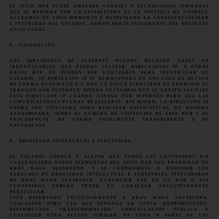
EL SITIO WEB PUEDE EMPLEAR COOKIES O TECNOLOGÍAS SIMILARES
QUE SE REGIRÁN POR LO ESTABLECIDO EN LA POLÍTICA DE COOKIES,
ACCESIBLE EN TODO MOMENTO Y RESPETANDO LA CONFIDENCIALIDAD
E INTIMIDAD DEL USUARIO, SIENDO PARTE INTEGRANTE DEL PRESENTE
AVISO LEGAL.
8.- NAVEGACIÓN
LOS SERVIDORES DE INTERNET PUEDEN RECOGER DATOS NO
IDENTIFICABLES, QUE PUEDAN INCLUIR, DIRECCIONES IP, Y OTROS
DATOS QUE NO PUEDEN SER UTILIZADOS PARA IDENTIFICAR AL
USUARIO. SU DIRECCIÓN IP SE ALMACENARÁ EN LOS LOGS DE ACCESO
DE FORMA AUTOMÁTICA Y CON LA ÚNICA FINALIDAD DE PERMITIR EL
TRÁNSITO POR INTERNET, SIENDO NECESARIO QUE SU EQUIPO FACILITE
ESTA DIRECCIÓN IP CUANDO NAVEGA POR INTERNET PARA QUE LAS
COMUNICACIONES PUEDAN REALIZARSE. ASÍ MISMO, LA DIRECCIÓN IP
PODRÁ SER UTILIZADA PARA REALIZAR ESTADÍSTICAS, DE MANERA
ANONIMIZADA, SOBRE EL NÚMERO DE VISITANTES DE ESTA WEB Y SU
PROCEDENCIA, DE FORMA TOTALMENTE TRANSPARENTE A SU
NAVEGACIÓN.
9.- PROPIEDAD INTELECTUAL E INDUSTRIAL
EL USUARIO CONOCE Y ACEPTA QUE TODOS LOS CONTENIDOS Y/O
CUALESQUIERA OTROS ELEMENTOS DEL SITIO WEB SON PROPIEDAD DE
KRAV MAGA SANTANDER, Y SE COMPROMETE A RESPETAR LOS
DERECHOS DE PROPIEDAD INTELECTUAL E INDUSTRIAL TITULARIDAD
DE KRAV MAGA SANTANDER. CUALQUIER USO DE LA WEB O SUS
CONTENIDOS DEBERÁ TENER UN CARÁCTER EXCLUSIVAMENTE
PARTICULAR.
ESTÁ RESERVADO EXCLUSIVAMENTE A KRAV MAGA SANTANDER,
CUALQUIER OTRO USO QUE SUPONGA LA COPIA, REPRODUCCIÓN,
DISTRIBUCIÓN, TRANSFORMACIÓN, COMUNICACIÓN PÚBLICA O
CUALQUIER OTRA ACCIÓN SIMILAR, DE TODO O PARTE DE LOS