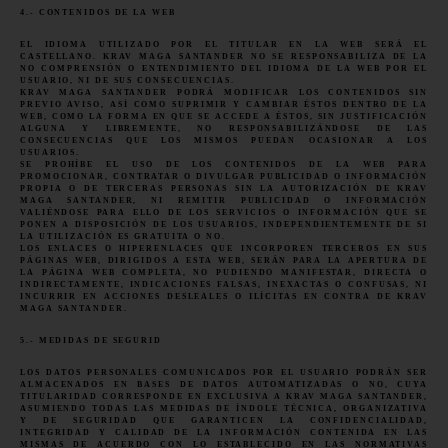
4.- CONTENIDOS DE LA WEB
EL IDIOMA UTILIZADO POR EL TITULAR EN LA WEB SERÁ EL
CASTELLANO. KRAV MAGA SANTANDER NO SE RESPONSABILIZA DE LA
NO COMPRENSIÓN O ENTENDIMIENTO DEL IDIOMA DE LA WEB POR EL
USUARIO, NI DE SUS CONSECUENCIAS.
KRAV MAGA SANTANDER PODRÁ MODIFICAR LOS CONTENIDOS SIN
PREVIO AVISO, ASÍ COMO SUPRIMIR Y CAMBIAR ÉSTOS DENTRO DE LA
WEB, COMO LA FORMA EN QUE SE ACCEDE A ÉSTOS, SIN JUSTIFICACIÓN
ALGUNA Y LIBREMENTE, NO RESPONSABILIZÁNDOSE DE LAS
CONSECUENCIAS QUE LOS MISMOS PUEDAN OCASIONAR A LOS
USUARIOS.
SE PROHÍBE EL USO DE LOS CONTENIDOS DE LA WEB PARA
PROMOCIONAR, CONTRATAR O DIVULGAR PUBLICIDAD O INFORMACIÓN
PROPIA O DE TERCERAS PERSONAS SIN LA AUTORIZACIÓN DE KRAV
MAGA SANTANDER, NI REMITIR PUBLICIDAD O INFORMACIÓN
VALIÉNDOSE PARA ELLO DE LOS SERVICIOS O INFORMACIÓN QUE SE
PONEN A DISPOSICIÓN DE LOS USUARIOS, INDEPENDIENTEMENTE DE SI
LA UTILIZACIÓN ES GRATUITA O NO.
LOS ENLACES O HIPERENLACES QUE INCORPOREN TERCEROS EN SUS
PÁGINAS WEB, DIRIGIDOS A ESTA WEB, SERÁN PARA LA APERTURA DE
LA PÁGINA WEB COMPLETA, NO PUDIENDO MANIFESTAR, DIRECTA O
INDIRECTAMENTE, INDICACIONES FALSAS, INEXACTAS O CONFUSAS, NI
INCURRIR EN ACCIONES DESLEALES O ILÍCITAS EN CONTRA DE KRAV
MAGA SANTANDER.
5.- MEDIDAS DE SEGURID
LOS DATOS PERSONALES COMUNICADOS POR EL USUARIO PODRÁN SER
ALMACENADOS EN BASES DE DATOS AUTOMATIZADAS O NO, CUYA
TITULARIDAD CORRESPONDE EN EXCLUSIVA A KRAV MAGA SANTANDER,
ASUMIENDO TODAS LAS MEDIDAS DE ÍNDOLE TÉCNICA, ORGANIZATIVA
Y DE SEGURIDAD QUE GARANTICEN LA CONFIDENCIALIDAD,
INTEGRIDAD Y CALIDAD DE LA INFORMACIÓN CONTENIDA EN LAS
MISMAS DE ACUERDO CON LO ESTABLECIDO EN LAS NORMATIVAS