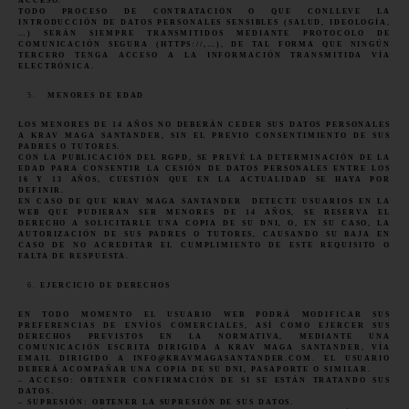
ACCESO.
TODO PROCESO DE CONTRATACIÓN O QUE CONLLEVE LA
INTRODUCCIÓN DE DATOS PERSONALES SENSIBLES (SALUD, IDEOLOGÍA,
…) SERÁN SIEMPRE TRANSMITIDOS MEDIANTE PROTOCOLO DE
COMUNICACIÓN SEGURA (HTTPS://,…), DE TAL FORMA QUE NINGÚN
TERCERO TENGA ACCESO A LA INFORMACIÓN TRANSMITIDA VÍA
ELECTRÓNICA.
MENORES DE EDAD
LOS MENORES DE 14 AÑOS NO DEBERÁN CEDER SUS DATOS PERSONALES
A KRAV MAGA SANTANDER, SIN EL PREVIO CONSENTIMIENTO DE SUS
PADRES O TUTORES.
CON LA PUBLICACIÓN DEL RGPD, SE PREVÉ LA DETERMINACIÓN DE LA
EDAD PARA CONSENTIR LA CESIÓN DE DATOS PERSONALES ENTRE LOS
16 Y 13 AÑOS, CUESTIÓN QUE EN LA ACTUALIDAD SE HAYA POR
DEFINIR.
EN CASO DE QUE KRAV MAGA
SANTANDER
DETECTE USUARIOS EN LA
WEB QUE PUDIERAN SER MENORES DE 14 AÑOS, SE RESERVA EL
DERECHO A SOLICITARLE UNA COPIA DE SU DNI, O, EN SU CASO, LA
AUTORIZACIÓN DE SUS PADRES O TUTORES, CAUSANDO SU BAJA EN
CASO DE NO ACREDITAR EL CUMPLIMIENTO DE ESTE REQUISITO O
FALTA DE RESPUESTA.
EJERCICIO DE DERECHOS
EN TODO MOMENTO EL USUARIO WEB PODRÁ MODIFICAR SUS
PREFERENCIAS DE ENVÍOS COMERCIALES, ASÍ COMO EJERCER SUS
DERECHOS PREVISTOS EN LA NORMATIVA, MEDIANTE UNA
COMUNICACIÓN ESCRITA DIRIGIDA A KRAV MAGA SANTANDER, VÍA
EMAIL DIRIGIDO A
INFO@KRAVMAGA
SANTANDER
.COM
. EL USUARIO
DEBERÁ ACOMPAÑAR UNA COPIA DE SU DNI, PASAPORTE O SIMILAR.
– ACCESO: OBTENER CONFIRMACIÓN DE SI SE ESTÁN TRATANDO SUS
DATOS.
– SUPRESIÓN: OBTENER LA SUPRESIÓN DE SUS DATOS.