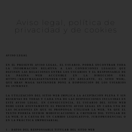
Aviso legal, política de
privacidad y de cookies
AVISO LEGAL
EN EL PRESENTE AVISO LEGAL, EL USUARIO, PODRÁ ENCONTRAR TODA
LA INFORMACIÓN RELATIVA A LAS CONDICIONES LEGALES QUE
DEFINEN LAS RELACIONES ENTRE LOS USUARIOS Y EL RESPONSABLE DE
LA PÁGINA WEB ACCESIBLE EN LA DIRECCIÓN URL
HTTPS://KRAVMAGASANTANDER.COM
(EN ADELANTE, EL SITIO WEB),
QUE KRAV MAGA SANTANDER PONE A DISPOSICIÓN DE LOS USUARIOS
DE INTERNET.
LA UTILIZACIÓN DEL SITIO WEB IMPLICA LA ACEPTACIÓN PLENA Y SIN
RESERVAS DE TODAS Y CADA UNA DE LAS DISPOSICIONES INCLUIDAS EN
ESTE AVISO LEGAL. EN CONSECUENCIA, EL USUARIO DEL SITIO WEB
DEBE LEER ATENTAMENTE EL PRESENTE AVISO LEGAL EN CADA UNA DE
LAS OCASIONES EN QUE SE PROPONGA UTILIZAR LA WEB, YA QUE EL
TEXTO PODRÍA SUFRIR MODIFICACIONES A CRITERIO DEL TITULAR DE
LA WEB, O A CAUSA DE UN CAMBIO LEGISLATIVO, JURISPRUDENCIAL O
EN LA PRÁCTICA EMPRESARIAL.
1.- DATOS DEL RESPONSABLE TITULAR DEL SITIO WEB