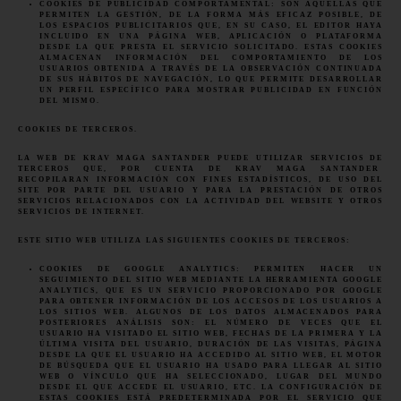
COOKIES DE PUBLICIDAD COMPORTAMENTAL: SON AQUÉLLAS QUE
PERMITEN LA GESTIÓN, DE LA FORMA MÁS EFICAZ POSIBLE, DE
LOS ESPACIOS PUBLICITARIOS QUE, EN SU CASO, EL EDITOR HAYA
INCLUIDO EN UNA PÁGINA WEB, APLICACIÓN O PLATAFORMA
DESDE LA QUE PRESTA EL SERVICIO SOLICITADO. ESTAS COOKIES
ALMACENAN INFORMACIÓN DEL COMPORTAMIENTO DE LOS
USUARIOS OBTENIDA A TRAVÉS DE LA OBSERVACIÓN CONTINUADA
DE SUS HÁBITOS DE NAVEGACIÓN, LO QUE PERMITE DESARROLLAR
UN PERFIL ESPECÍFICO PARA MOSTRAR PUBLICIDAD EN FUNCIÓN
DEL MISMO.
COOKIES DE TERCEROS.
LA WEB DE KRAV MAGA
SANTANDER
PUEDE UTILIZAR SERVICIOS DE
TERCEROS QUE, POR CUENTA DE KRAV MAGA
SANTANDER
RECOPILARAN INFORMACIÓN CON FINES ESTADÍSTICOS, DE USO DEL
SITE POR PARTE DEL USUARIO Y PARA LA PRESTACIÓN DE OTROS
SERVICIOS RELACIONADOS CON LA ACTIVIDAD DEL WEBSITE Y OTROS
SERVICIOS DE INTERNET.
ESTE SITIO WEB UTILIZA LAS SIGUIENTES COOKIES DE TERCEROS:
COOKIES DE GOOGLE ANALYTICS: PERMITEN HACER UN
SEGUIMIENTO DEL SITIO WEB MEDIANTE LA HERRAMIENTA GOOGLE
ANALYTICS, QUE ES UN SERVICIO PROPORCIONADO POR GOOGLE
PARA OBTENER INFORMACIÓN DE LOS ACCESOS DE LOS USUARIOS A
LOS SITIOS WEB. ALGUNOS DE LOS DATOS ALMACENADOS PARA
POSTERIORES ANÁLISIS SON: EL NÚMERO DE VECES QUE EL
USUARIO HA VISITADO EL SITIO WEB, FECHAS DE LA PRIMERA Y LA
ÚLTIMA VISITA DEL USUARIO, DURACIÓN DE LAS VISITAS, PÁGINA
DESDE LA QUE EL USUARIO HA ACCEDIDO AL SITIO WEB, EL MOTOR
DE BÚSQUEDA QUE EL USUARIO HA USADO PARA LLEGAR AL SITIO
WEB O VÍNCULO QUE HA SELECCIONADO, LUGAR DEL MUNDO
DESDE EL QUE ACCEDE EL USUARIO, ETC. LA CONFIGURACIÓN DE
ESTAS COOKIES ESTÁ PREDETERMINADA POR EL SERVICIO QUE