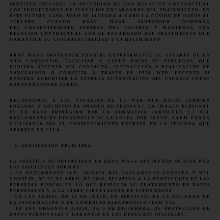
SERVICIO IMPLIQUE LA NECESIDAD DE UNA RELACIÓN CONTRACTUAL
CON PROVEEDORES DE SERVICIOS ENCARGADOS DEL TRATAMIENTO. EN
ESTE ÚLTIMO CASO, SOLO SE LLEVARÁ A CABO LA CESIÓN DE DATOS AL
TERCERO CUANDO KRAV MAGA SANTANDER DISPONGA
DEL CONSENTIMIENTO EXPRESO DEL USUARIO Y MANTENGA UNA
RELACIÓN CONTRACTUAL CON EL ENCARGADO DEL TRATAMIENTO QUE
GARANTICE SU CONFIDENCIALIDAD Y CUMPLIMIENTO.
KRAV MAGA
SANTANDER
PROHÍBE EXPRESAMENTE AL USUARIO DE LA
WEB COMPARTIR, FACILITAR O CEDER DATOS DE TERCEROS, QUE
PUDIERA OBTENER DEL CONTACTO, INTERACCIÓN O REALIZACIÓN DE
NAVEGACIÓN O CONSULTA A TRAVÉS DE ESTA WEB, EXCEPTO SI
PUDIERA ACREDITAR LA EXPRESA AUTORIZACIÓN DEL USUARIO CUYOS
DATOS PRETENDE CEDER.
RECORDAMOS A LOS USUARIOS DE LA WEB QUE DATOS TAMBIÉN
ENGLOBA A ARCHIVOS DE IMAGEN DE PERSONAS. LA IMAGEN PERSONAL
ES UN DATO PROTEGIDO POR LA NORMATIVA (ARTÍCULO 5.1 DEL
REGLAMENTO DE DESARROLLO DE LA LOPD). POR TANTO, NADIE PODRÁ
UTILIZARLA SIN EL CONSENTIMIENTO EXPRESO DE LA PERSONA QUE
APARECE EN ELLA.
LEGISLACIÓN APLICABLE
LA POLÍTICA DE PRIVACIDAD DE KRAV MAGA
SANTANDER
SE RIGE POR
LAS SIGUIENTES NORMAS:
–
EL REGLAMENTO (UE) 2016/679 DEL PARLAMENTO EUROPEO Y DEL
CONSEJO, DE 27 DE ABRIL DE 2016, RELATIVO A LA PROTECCIÓN DE LAS
PERSONAS FÍSICAS EN LO QUE RESPECTA AL TRATAMIENTO DE DATOS
PERSONALES Y A LA LIBRE CIRCULACIÓN DE ESTOS DATOS
– LA
LEY 34/2002, DE 11 DE JULIO, DE SERVICIOS DE LA SOCIEDAD DE
LA INFORMACIÓN Y DE COMERCIO ELECTRÓNICO (LSSI-CE)
.
– LA
LEY ORGÁNICA 3/2018, DE 5 DE DICIEMBRE, DE PROTECCIÓN DE
DATOS PERSONALES Y GARANTÍA DE LOS DERECHOS DIGITALES
.