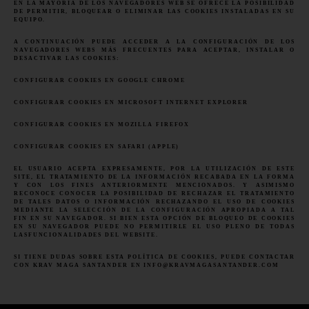
EN LA MAYORÍA DE LOS NAVEGADORES WEB SE OFRECE LA POSIBILIDAD
DE PERMITIR, BLOQUEAR O ELIMINAR LAS COOKIES INSTALADAS EN SU
EQUIPO.
A CONTINUACIÓN PUEDE ACCEDER A LA CONFIGURACIÓN DE LOS
NAVEGADORES WEBS MÁS FRECUENTES PARA ACEPTAR, INSTALAR O
DESACTIVAR LAS COOKIES:
CONFIGURAR COOKIES EN GOOGLE CHROME
CONFIGURAR COOKIES EN MICROSOFT INTERNET EXPLORER
CONFIGURAR COOKIES EN MOZILLA FIREFOX
CONFIGURAR COOKIES EN SAFARI (APPLE)
EL USUARIO ACEPTA EXPRESAMENTE, POR LA UTILIZACIÓN DE ESTE
SITE, EL TRATAMIENTO DE LA INFORMACIÓN RECABADA EN LA FORMA
Y CON LOS FINES ANTERIORMENTE MENCIONADOS. Y ASIMISMO
REC
ONOCE CONOCER LA POSIBILIDAD DE RECHAZAR EL TRATAMIENTO
DE TALES DATOS O INFORMACIÓN RECHAZANDO EL USO DE COOKIES
MEDIANTE LA SELECCIÓN DE LA CONFIGURACIÓN APROPIADA A TAL
FIN EN SU NAVEGADOR. SI BIEN ESTA OPCIÓN DE BLOQUEO DE COOKIES
EN SU NAVEGADOR PUEDE NO PERMITIRLE EL USO PLENO DE TODAS
LAS
FUNCIONALIDADES DEL WEBSITE.
SI TIENE DUDAS SOBRE ESTA POLÍTICA DE COOKIES, PUEDE CONTACTAR
CON KRAV MAGA
SANTANDER
EN
INFO@KRAVMAGASANTANDER.COM