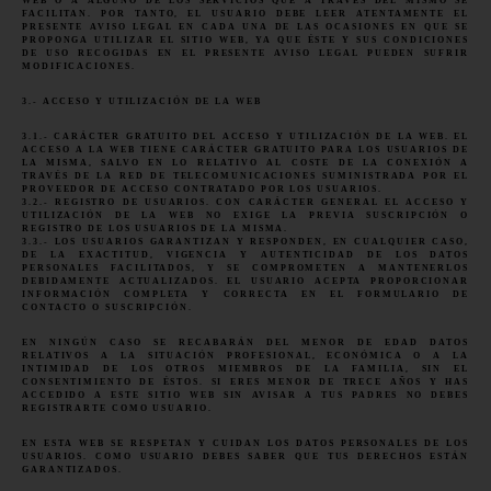
WEB O A ALGUNO DE LOS SERVICIOS QUE A TRAVÉS DEL MISMO SE
FACILITAN. POR TANTO, EL USUARIO DEBE LEER ATENTAMENTE EL
PRESENTE AVISO LEGAL EN CADA UNA DE LAS OCASIONES EN QUE SE
PROPONGA UTILIZAR EL SITIO WEB, YA QUE ÉSTE Y SUS CONDICIONES
DE USO RECOGIDAS EN EL PRESENTE AVISO LEGAL PUEDEN SUFRIR
MODIFICACIONES.
3.- ACCESO Y UTILIZACIÓN DE LA WEB
3.1.- CARÁCTER GRATUITO DEL ACCESO Y UTILIZACIÓN DE LA WEB. EL
ACCESO A LA WEB TIENE CARÁCTER GRATUITO PARA LOS USUARIOS DE
LA MISMA, SALVO EN LO RELATIVO AL COSTE DE LA CONEXIÓN A
TRAVÉS DE LA RED DE TELECOMUNICACIONES SUMINISTRADA POR EL
PROVEEDOR DE ACCESO CONTRATADO POR LOS USUARIOS.
3.2.- REGISTRO DE USUARIOS. CON CARÁCTER GENERAL EL ACCESO Y
UTILIZACIÓN DE LA WEB NO EXIGE LA PREVIA SUSCRIPCIÓN O
REGISTRO DE LOS USUARIOS DE LA MISMA.
3.3.- LOS USUARIOS GARANTIZAN Y RESPONDEN, EN CUALQUIER CASO,
DE LA EXACTITUD, VIGENCIA Y AUTENTICIDAD DE LOS DATOS
PERSONALES FACILITADOS, Y SE COMPROMETEN A MANTENERLOS
DEBIDAMENTE ACTUALIZADOS. EL USUARIO ACEPTA PROPORCIONAR
INFORMACIÓN COMPLETA Y CORRECTA EN EL FORMULARIO DE
CONTACTO O SUSCRIPCIÓN.
EN NINGÚN CASO SE RECABARÁN DEL MENOR DE EDAD DATOS
RELATIVOS A LA SITUACIÓN PROFESIONAL, ECONÓMICA O A LA
INTIMIDAD DE LOS OTROS MIEMBROS DE LA FAMILIA, SIN EL
CONSENTIMIENTO DE ÉSTOS. SI ERES MENOR DE TRECE AÑOS Y HAS
ACCEDIDO A ESTE SITIO WEB SIN AVISAR A TUS PADRES NO DEBES
REGISTRARTE COMO USUARIO.
EN ESTA WEB SE RESPETAN Y CUIDAN LOS DATOS PERSONALES DE LOS
USUARIOS. COMO USUARIO DEBES SABER QUE TUS DERECHOS ESTÁN
GARANTIZADOS.