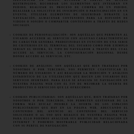
IDENTIFICAR LA SESIÓN, ACCEDER A PARTES DE ACCESO
RESTRINGIDO, RECORDAR LOS ELEMENTOS QUE INTEGRAN UN
PEDIDO, REALIZAR EL PROCESO DE COMPRA DE UN PEDIDO,
REALIZAR LA SOLICITUD DE INSCRIPCIÓN O PARTICIPACIÓN EN UN
EVENTO, UTILIZAR ELEMENTOS DE SEGURIDAD DURANTE LA
NAVEGACIÓN, ALMACENAR CONTENIDOS PARA LA DIFUSIÓN DE
VIDEOS O SONIDO O COMPARTIR CONTENIDOS A TRAVÉS DE REDES
SOCIALES.
COOKIES DE PERSONALIZACIÓN: SON AQUÉLLAS QUE PERMITEN AL
USUARIO ACCEDER AL SERVICIO CON ALGUNAS CARACTERÍSTICAS
DE CARÁCTER GENERAL PREDEFINIDAS EN FUNCIÓN DE UNA SERIE
DE CRITERIOS EN EL TERMINAL DEL USUARIO COMO POR EJEMPLO
SERIAN EL IDIOMA, EL TIPO DE NAVEGADOR A TRAVÉS DEL CUAL
ACCEDE AL SERVICIO, LA CONFIGURACIÓN REGIONAL DESDE
DONDE ACCEDE AL SERVICIO, ETC.
COOKIES DE ANÁLISIS: SON AQUÉLLAS QUE BIEN TRATADAS POR
NOSOTROS O POR TERCEROS, NOS PERMITEN CUANTIFICAR EL
NÚMERO DE USUARIOS Y ASÍ REALIZAR LA MEDICIÓN Y ANÁLISIS
ESTADÍSTICO DE LA UTILIZACIÓN QUE HACEN LOS USUARIOS DEL
SERVICIO OFERTADO. PARA ELLO SE ANALIZA SU NAVEGACIÓN EN
NUESTRA PÁGINA WEB CON EL FIN DE MEJORAR LA OFERTA DE
PRODUCTOS O SERVICIOS QUE LE OFRECEMOS.
COOKIES PUBLICITARIAS: SON AQUÉLLAS QUE, BIEN TRATADAS POR
NOSOTROS O POR TERCEROS, NOS PERMITEN GESTIONAR DE LA
FORMA MÁS EFICAZ POSIBLE LA OFERTA DE LOS ESPACIOS
PUBLICITARIOS QUE HAY EN LA PÁGINA WEB, ADECUANDO EL
CONTENIDO DEL ANUNCIO AL CONTENIDO DEL SERVICIO
SOLICITADO O AL USO QUE REALICE DE NUESTRA PÁGINA WEB.
PARA ELLO PODEMOS ANALIZAR SUS HÁBITOS DE NAVEGACIÓN EN
INTERNET Y PODEMOS MOSTRARLE PUBLICIDAD RELACIONADA
CON SU PERFIL DE NAVEGACIÓN.