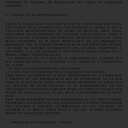
VIGENTES EN MATERIA DE PROTECCIÓN DE DATOS DE CARÁCTER
PERSONAL.
6.- LIMITACIÓN DE RESPONSABILIDAD
TANTO EL ACCESO A LA WEB COMO EL USO NO CONSENTIDO QUE PUEDA
EFECTUARSE DE LA INFORMACIÓN CONTENIDA EN LA MISMA ES DE LA
EXCLUSIVA RESPONSABILIDAD DE QUIEN LO REALIZA. KRAV MAGA
SANTANDER NO RESPONDERÁ DE NINGUNA CONSECUENCIA, DAÑO O
PERJUICIO QUE PUDIERAN DERIVARSE DE DICHO ACCESO O USO. KRAV
MAGA SANTANDER NO SE HACE RESPONSABLE DE LOS ERRORES DE
SEGURIDAD, QUE SE PUEDAN PRODUCIR NI DE LOS DAÑOS QUE PUEDAN
CAUSARSE AL SISTEMA INFORMÁTICO DEL USUARIO (HARDWARE Y
SOFTWARE), O A LOS FICHEROS O DOCUMENTOS ALMACENADOS EN EL
MISMO, COMO CONSECUENCIA DE:
– LA PRESENCIA DE UN VIRUS EN EL ORDENADOR DEL USUARIO QUE
SEA UTILIZADO PARA LA CONEXIÓN A LOS SERVICIOS Y CONTENIDOS
DE LA WEB.
– UN MAL FUNCIONAMIENTO DEL NAVEGADOR.
– Y/O DEL USO DE VERSIONES NO ACTUALIZADAS DEL MISMO.
KRAV MAGA SANTANDER NO SE HACE RESPONSABLE DE LA FIABILIDAD
Y RAPIDEZ DE LOS HIPERENLACES QUE SE INCORPOREN EN LA WEB
PARA LA APERTURA DE OTRAS. KRAV MAGA SANTANDER NO GARANTIZA
LA UTILIDAD DE ESTOS ENLACES, NI SE RESPONSABILIZA DE LOS
CONTENIDOS O SERVICIOS A LOS QUE PUEDA ACCEDER EL USUARIO POR
MEDIO DE ESTOS ENLACES, NI DEL BUEN FUNCIONAMIENTO DE ESTAS
WEBS.
KRAV MAGA SANTANDER NO SERÁ RESPONSABLE DE LOS VIRUS O DEMÁS
PROGRAMAS INFORMÁTICOS QUE DETERIOREN O PUEDAN DETERIORAR
LOS SISTEMAS O EQUIPOS INFORMÁTICOS DE LOS USUARIOS AL
ACCEDER A SU WEB U OTRAS WEBS A LAS QUE SE HAYA ACCEDIDO
MEDIANTE ENLACES DE ESTA WEB.
7.- EMPLEO DE LA TECNOLOGÍA “COOKIE”