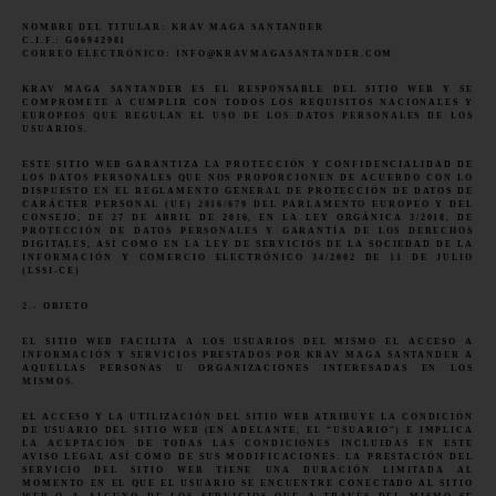
NOMBRE DEL TITULAR: KRAV MAGA SANTANDER
C.I.F.: G06942981
CORREO ELECTRÓNICO: INFO@KRAVMAGASANTANDER.COM
KRAV MAGA SANTANDER ES EL RESPONSABLE DEL SITIO WEB Y SE
COMPROMETE A CUMPLIR CON TODOS LOS REQUISITOS NACIONALES Y
EUROPEOS QUE REGULAN EL USO DE LOS DATOS PERSONALES DE LOS
USUARIOS.
ESTE SITIO WEB GARANTIZA LA PROTECCIÓN Y CONFIDENCIALIDAD DE
LOS DATOS PERSONALES QUE NOS PROPORCIONEN DE ACUERDO CON LO
DISPUESTO EN EL REGLAMENTO GENERAL DE PROTECCIÓN DE DATOS DE
CARÁCTER PERSONAL (UE) 2016/679 DEL PARLAMENTO EUROPEO Y DEL
CONSEJO, DE 27 DE ABRIL DE 2016, EN LA LEY ORGÁNICA 3/2018, DE
PROTECCIÓN DE DATOS PERSONALES Y GARANTÍA DE LOS DERECHOS
DIGITALES, ASÍ COMO EN LA LEY DE SERVICIOS DE LA SOCIEDAD DE LA
INFORMACIÓN Y COMERCIO ELECTRÓNICO 34/2002 DE 11 DE JULIO
(LSSI-CE)
2.- OBJETO
EL SITIO WEB FACILITA A LOS USUARIOS DEL MISMO EL ACCESO A
INFORMACIÓN Y SERVICIOS PRESTADOS POR KRAV MAGA SANTANDER A
AQUELLAS PERSONAS U ORGANIZACIONES INTERESADAS EN LOS
MISMOS.
EL ACCESO Y LA UTILIZACIÓN DEL SITIO WEB ATRIBUYE LA CONDICIÓN
DE USUARIO DEL SITIO WEB (EN ADELANTE, EL “USUARIO”) E IMPLICA
LA ACEPTACIÓN DE TODAS LAS CONDICIONES INCLUIDAS EN ESTE
AVISO LEGAL ASÍ COMO DE SUS MODIFICACIONES. LA PRESTACIÓN DEL
SERVICIO DEL SITIO WEB TIENE UNA DURACIÓN LIMITADA AL
MOMENTO EN EL QUE EL USUARIO SE ENCUENTRE CONECTADO AL SITIO